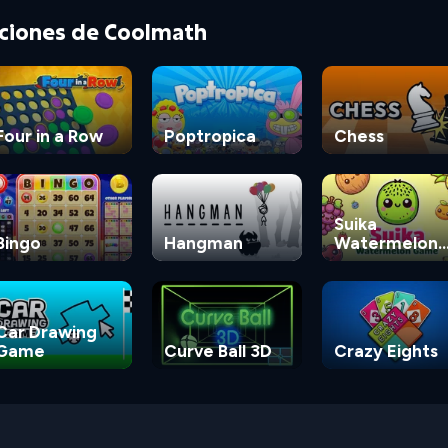
cciones de Coolmath
Four in a Row
Poptropica
Chess
Suika
Bingo
Hangman
Watermelon
Game
Car Drawing
Game
Curve Ball 3D
Crazy Eights