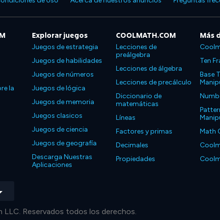
ondiciones de Uso
Acerca de nuestros anuncios
Preguntas fre
OM
Explorar juegos
COOLMATH.COM
Más 
Juegos de estrategia
Lecciones de
Coolm
preálgebra
Juegos de habilidades
Ten Fr
Lecciones de álgebra
Juegos de números
Base T
Lecciones de precálculo
Manipu
re la
Juegos de lógica
Diccionario de
Number
Juegos de memoria
matemáticas
Patter
Juegos clasicos
Líneas
Manipu
Juegos de ciencia
Factores y primas
Math 
Juegos de geografía
Decimales
Coolm
Descarga Nuestras
Propiedades
Coolm
Aplicaciones
LLC. Reservados todos los derechos.