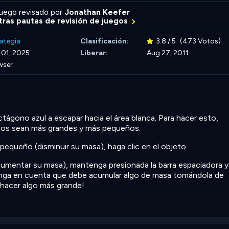
uego revisado por
Jonathan Keefer
ras pautas de revisión de juegos
ategia
Clasificación:
3.8 / 5
(473 Votos)
 01, 2025
Liberar:
Aug 27, 2011
wser
ctágono azul a escapar hacia el área blanca. Para hacer esto,
tos sean más grandes y más pequeños.
pequeño (disminuir su masa), haga clic en el objeto.
aumentar su masa), mantenga presionada la barra espaciadora y
Tenga en cuenta que debe acumular algo de masa tomándola de
 hacer algo más grande!