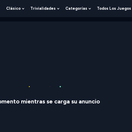
Clásico
Trivialidades
Categorías
Todos Los Juegos
Show
Show
Show
Show
Submenu
Submenu
Submenu
Submenu
For
For
For
For
Lógica
Clásico
Trivialidades
Categorías
mento mientras se carga su anuncio