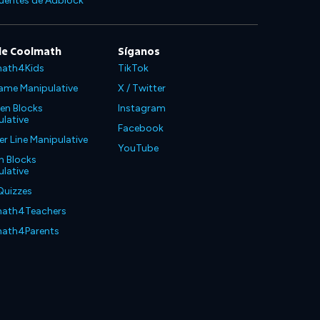
cuentes de Adblock
de Coolmath
Síganos
ath4Kids
TikTok
ame Manipulative
X / Twitter
en Blocks
Instagram
lative
Facebook
 Line Manipulative
YouTube
n Blocks
lative
Quizzes
ath4Teachers
ath4Parents