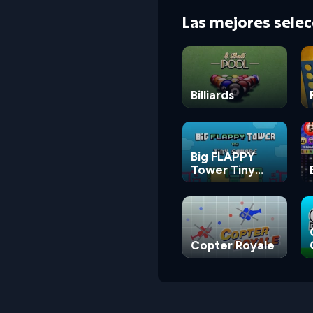
Las mejores sele
Billiards
Big FLAPPY
Tower Tiny
Square
Copter Royale