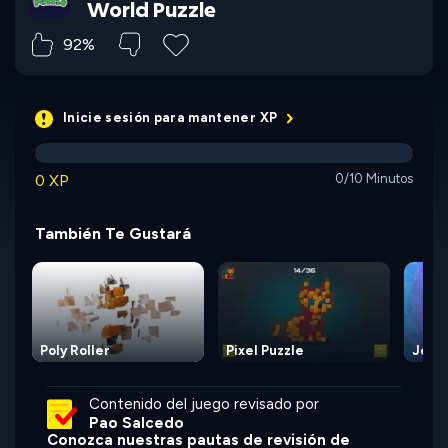
World Puzzle
92%
Inicie sesión para mantener XP
0 XP
0/10 Minutos
También Te Gustará
Poly Roller
Pixel Puzzle
Jewe
Contenido del juego revisado por
Pao Salcedo
Conozca nuestras pautas de revisión de