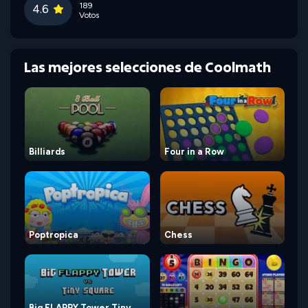
189
4.6
Votos
Las mejores selecciones de Coolmath
Billiards
Four in a Row
Poptropica
Chess
Big FLAPPY Tower Tiny