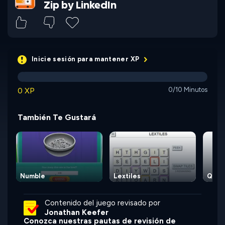
Zip by LinkedIn
Inicie sesión para mantener XP
0 XP
0/10 Minutos
También Te Gustará
Numble
Lextiles
Queen
Contenido del juego revisado por
Jonathan Keefer
Conozca nuestras pautas de revisión de