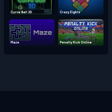
Curve Ball 3D
Crazy Eights
Maze
Penalty Kick Online