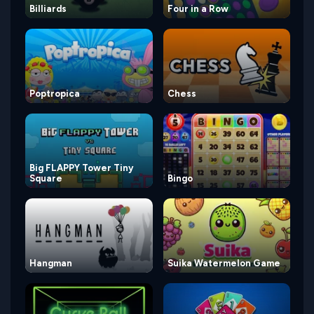
Billiards
Four in a Row
Poptropica
Chess
Big FLAPPY Tower Tiny
Square
Bingo
Hangman
Suika Watermelon Game