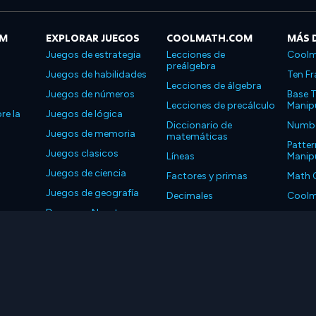
OM
EXPLORAR JUEGOS
COOLMATH.COM
MÁS 
Juegos de estrategia
Lecciones de
Coolm
preálgebra
Juegos de habilidades
Ten Fr
Lecciones de álgebra
Juegos de números
Base T
Lecciones de precálculo
Manipu
re la
Juegos de lógica
Diccionario de
Number
Juegos de memoria
matemáticas
Patter
Juegos clasicos
Líneas
Manipu
Juegos de ciencia
Factores y primas
Math 
Juegos de geografía
Decimales
Coolm
Descarga Nuestras
Propiedades
Coolm
Aplicaciones
LLC. Reservados todos los derechos.