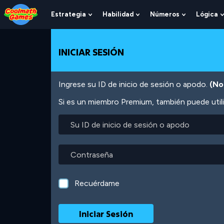
Skip
Skip
Skip
Skip
Pasar
to
to
to
to
al
Estrategia
Habilidad
Números
Lógica
Show
Show
Show
Top
Navigation
Main
Footer
contenido
Submenu
Submenu
Submenu
of
Content
principal
For
For
For
Page
Estrategia
Habilidad
Números
INICIAR SESIÓN
Ingrese su ID de inicio de sesión o apodo.
(No
Si es un miembro Premium, también puede utili
Su
ID
de
inicio
Contraseña
de
sesión
o
Recuérdame
apodo