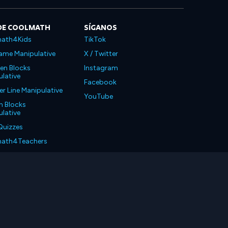
DE COOLMATH
SÍGANOS
ath4Kids
TikTok
ame Manipulative
X / Twitter
en Blocks
Instagram
lative
Facebook
 Line Manipulative
YouTube
n Blocks
lative
Quizzes
ath4Teachers
ath4Parents