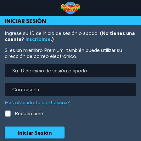
Skip
Skip
Skip
Skip
Pasar
to
to
to
to
al
Top
Navigation
Main
Footer
contenido
INICIAR SESIÓN
of
Content
principal
Page
Ingrese su ID de inicio de sesión o apodo.
(No tienes una
cuenta?
Inscribirse
.)
Si es un miembro Premium, también puede utilizar su
dirección de correo electrónico.
Su
ID
de
inicio
Contraseña
de
sesión
Has olvidado tu contraseña?
o
apodo
Recuérdame