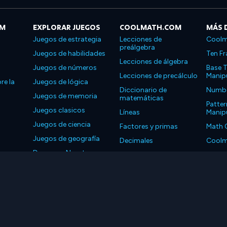
OM
EXPLORAR JUEGOS
COOLMATH.COM
MÁS 
Juegos de estrategia
Lecciones de
Coolm
preálgebra
Juegos de habilidades
Ten Fr
Lecciones de álgebra
Juegos de números
Base T
Lecciones de precálculo
Manipu
re la
Juegos de lógica
Diccionario de
Number
Juegos de memoria
matemáticas
Patter
Juegos clasicos
Líneas
Manipu
Juegos de ciencia
Factores y primas
Math 
Juegos de geografía
Decimales
Coolm
Descarga Nuestras
Propiedades
Coolm
Aplicaciones
LLC. Reservados todos los derechos.