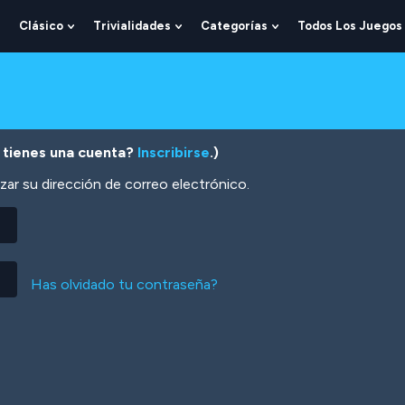
Clásico
Trivialidades
Categorías
Todos Los Juegos
Show
Show
Show
Show
Submenu
Submenu
Submenu
Submenu
For
For
For
For
Lógica
Clásico
Trivialidades
Categorías
 tienes una cuenta?
Inscribirse
.)
zar su dirección de correo electrónico.
Has olvidado tu contraseña?