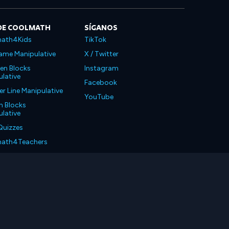
DE COOLMATH
SÍGANOS
ath4Kids
TikTok
ame Manipulative
X / Twitter
en Blocks
Instagram
lative
Facebook
 Line Manipulative
YouTube
n Blocks
lative
Quizzes
ath4Teachers
ath4Parents