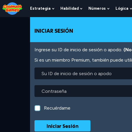
Skip
Skip
Skip
Skip
Pasar
to
to
to
to
al
Estrategia
Habilidad
Números
Lógica
Show
Show
Show
Top
Navigation
Main
Footer
contenido
Submenu
Submenu
Submenu
of
Content
principal
For
For
For
Page
Estrategia
Habilidad
Números
INICIAR SESIÓN
Ingrese su ID de inicio de sesión o apodo.
(No
Si es un miembro Premium, también puede utili
Su
ID
de
inicio
Contraseña
de
sesión
o
Recuérdame
apodo