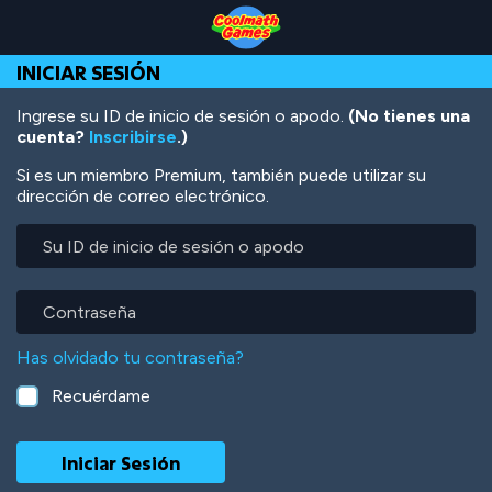
Skip
Skip
Skip
Skip
Pasar
to
to
to
to
al
Top
Navigation
Main
Footer
contenido
INICIAR SESIÓN
of
Content
principal
Page
Ingrese su ID de inicio de sesión o apodo.
(No tienes una
cuenta?
Inscribirse
.)
Si es un miembro Premium, también puede utilizar su
dirección de correo electrónico.
Su
ID
de
inicio
Contraseña
de
sesión
Has olvidado tu contraseña?
o
apodo
Recuérdame