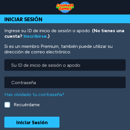
Skip
Skip
Skip
Skip
Pasar
to
to
to
to
al
Top
Navigation
Main
Footer
contenido
INICIAR SESIÓN
of
Content
principal
Page
Ingrese su ID de inicio de sesión o apodo.
(No tienes una
cuenta?
Inscribirse
.)
Si es un miembro Premium, también puede utilizar su
dirección de correo electrónico.
Su
ID
de
inicio
Contraseña
de
sesión
Has olvidado tu contraseña?
o
apodo
Recuérdame