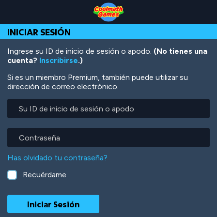
Skip
Skip
Skip
Skip
Pasar
to
to
to
to
al
Top
Navigation
Main
Footer
contenido
INICIAR SESIÓN
of
Content
principal
Page
Ingrese su ID de inicio de sesión o apodo.
(No tienes una
cuenta?
Inscribirse
.)
Si es un miembro Premium, también puede utilizar su
dirección de correo electrónico.
Su
ID
de
inicio
Contraseña
de
sesión
Has olvidado tu contraseña?
o
apodo
Recuérdame