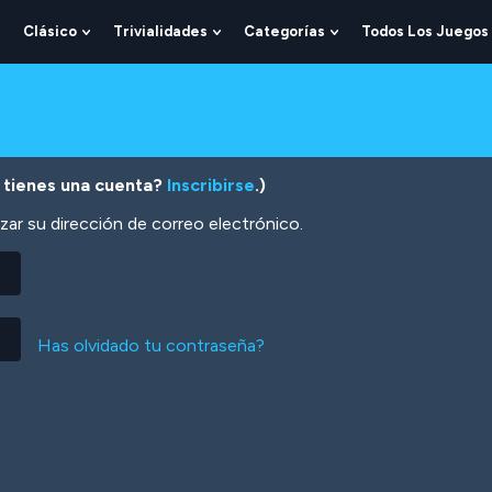
Clásico
Trivialidades
Categorías
Todos Los Juegos
Show
Show
Show
Show
Submenu
Submenu
Submenu
Submenu
For
For
For
For
Lógica
Clásico
Trivialidades
Categorías
 tienes una cuenta?
Inscribirse
.)
zar su dirección de correo electrónico.
Has olvidado tu contraseña?