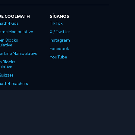
DE COOLMATH
SÍGANOS
ath4Kids
TikTok
ame Manipulative
X / Twitter
en Blocks
Instagram
lative
Facebook
 Line Manipulative
YouTube
n Blocks
lative
Quizzes
ath4Teachers
ath4Parents