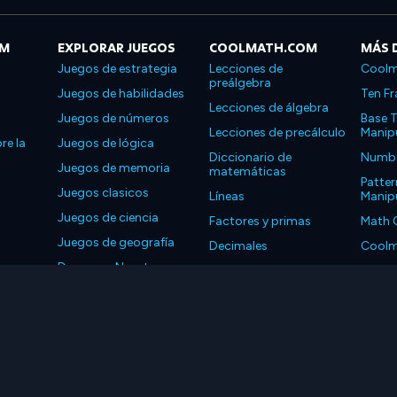
OM
EXPLORAR JUEGOS
COOLMATH.COM
MÁS 
Juegos de estrategia
Lecciones de
Coolm
preálgebra
Juegos de habilidades
Ten Fr
Lecciones de álgebra
Juegos de números
Base T
Lecciones de precálculo
Manipu
re la
Juegos de lógica
Diccionario de
Number
Juegos de memoria
matemáticas
Patter
Juegos clasicos
Líneas
Manipu
Juegos de ciencia
Factores y primas
Math 
Juegos de geografía
Decimales
Coolm
Descarga Nuestras
Propiedades
Coolm
Aplicaciones
LLC. Reservados todos los derechos.