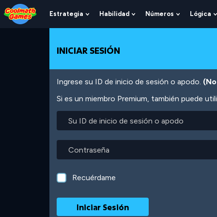
Skip
Skip
Skip
Skip
Pasar
to
to
to
to
al
Estrategia
Habilidad
Números
Lógica
Show
Show
Show
Top
Navigation
Main
Footer
contenido
Submenu
Submenu
Submenu
of
Content
principal
For
For
For
Page
Estrategia
Habilidad
Números
INICIAR SESIÓN
Ingrese su ID de inicio de sesión o apodo.
(No
Si es un miembro Premium, también puede utili
Su
ID
de
inicio
Contraseña
de
sesión
o
Recuérdame
apodo