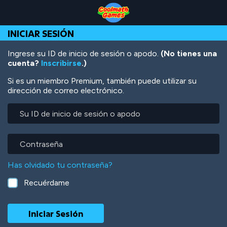
Skip
Skip
Skip
Skip
Pasar
to
to
to
to
al
Top
Navigation
Main
Footer
contenido
INICIAR SESIÓN
of
Content
principal
Page
Ingrese su ID de inicio de sesión o apodo.
(No tienes una
cuenta?
Inscribirse
.)
Si es un miembro Premium, también puede utilizar su
dirección de correo electrónico.
Su
ID
de
inicio
Contraseña
de
sesión
Has olvidado tu contraseña?
o
apodo
Recuérdame