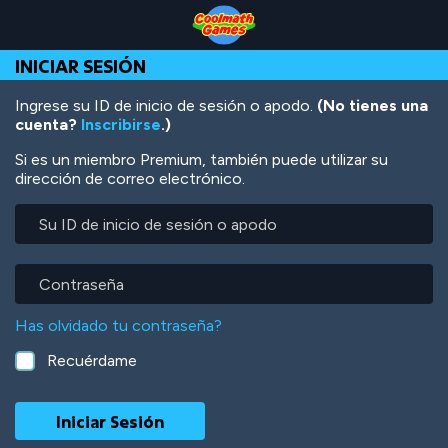
Skip
Skip
Skip
Skip
Pasar
to
to
to
to
al
Top
Navigation
Main
Footer
contenido
INICIAR SESIÓN
of
Content
principal
Page
Ingrese su ID de inicio de sesión o apodo.
(No tienes una
cuenta?
Inscribirse
.)
Si es un miembro Premium, también puede utilizar su
dirección de correo electrónico.
Su
ID
de
inicio
Contraseña
de
sesión
Has olvidado tu contraseña?
o
apodo
Recuérdame