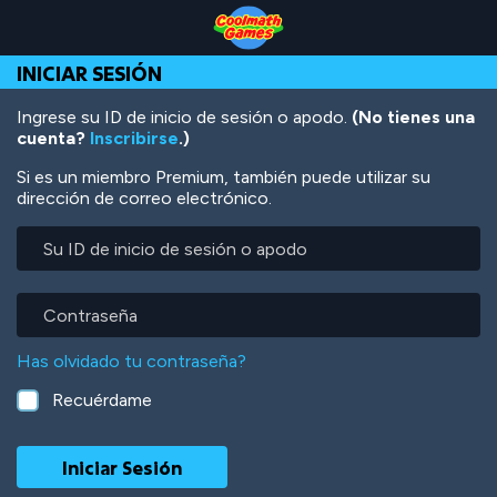
Skip
Skip
Skip
Skip
Pasar
to
to
to
to
al
Top
Navigation
Main
Footer
contenido
INICIAR SESIÓN
of
Content
principal
Page
Ingrese su ID de inicio de sesión o apodo.
(No tienes una
cuenta?
Inscribirse
.)
Si es un miembro Premium, también puede utilizar su
dirección de correo electrónico.
Su
ID
de
inicio
Contraseña
de
sesión
Has olvidado tu contraseña?
o
apodo
Recuérdame