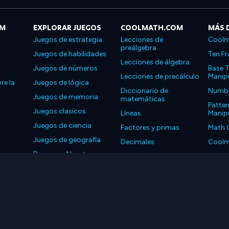
OM
EXPLORAR JUEGOS
COOLMATH.COM
MÁS 
Juegos de estrategia
Lecciones de
Coolm
preálgebra
Juegos de habilidades
Ten Fr
Lecciones de álgebra
Juegos de números
Base T
Lecciones de precálculo
Manipu
re la
Juegos de lógica
Diccionario de
Number
Juegos de memoria
matemáticas
Patter
Juegos clasicos
Líneas
Manipu
Juegos de ciencia
Factores y primas
Math 
Juegos de geografía
Decimales
Coolm
Descarga Nuestras
Propiedades
Coolm
Aplicaciones
LLC. Reservados todos los derechos.