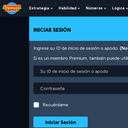
Skip
Skip
Skip
Skip
Pasar
to
to
to
to
al
Estrategia
Habilidad
Números
Lógica
Show
Show
Show
Top
Navigation
Main
Footer
contenido
Submenu
Submenu
Submenu
of
Content
principal
For
For
For
Page
Estrategia
Habilidad
Números
INICIAR SESIÓN
Ingrese su ID de inicio de sesión o apodo.
(No
Si es un miembro Premium, también puede utili
Su
ID
de
inicio
Contraseña
de
sesión
o
Recuérdame
apodo