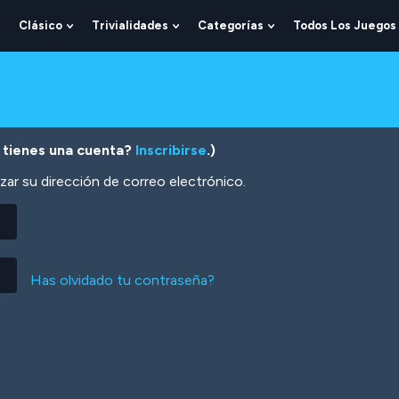
Clásico
Trivialidades
Categorías
Todos Los Juegos
Show
Show
Show
Show
Submenu
Submenu
Submenu
Submenu
For
For
For
For
Lógica
Clásico
Trivialidades
Categorías
 tienes una cuenta?
Inscribirse
.)
zar su dirección de correo electrónico.
Has olvidado tu contraseña?