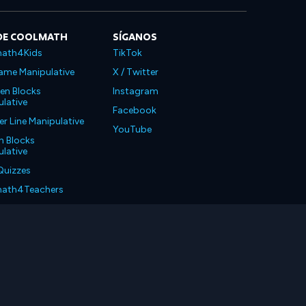
DE COOLMATH
SÍGANOS
ath4Kids
TikTok
ame Manipulative
X / Twitter
en Blocks
Instagram
lative
Facebook
 Line Manipulative
YouTube
n Blocks
lative
Quizzes
ath4Teachers
ath4Parents