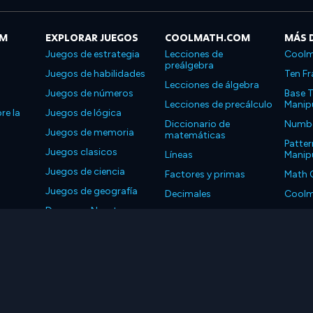
OM
EXPLORAR JUEGOS
COOLMATH.COM
MÁS 
Juegos de estrategia
Lecciones de
Coolm
preálgebra
Juegos de habilidades
Ten Fr
Lecciones de álgebra
Juegos de números
Base T
Lecciones de precálculo
Manipu
re la
Juegos de lógica
Diccionario de
Number
Juegos de memoria
matemáticas
Patter
Juegos clasicos
Líneas
Manipu
Juegos de ciencia
Factores y primas
Math 
Juegos de geografía
Decimales
Coolm
Descarga Nuestras
Propiedades
Coolm
Aplicaciones
LLC. Reservados todos los derechos.