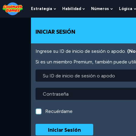
Skip
Skip
Skip
Skip
Pasar
to
to
to
to
al
Estrategia
Habilidad
Números
Lógica
Show
Show
Show
Top
Navigation
Main
Footer
contenido
Submenu
Submenu
Submenu
of
Content
principal
For
For
For
Page
Estrategia
Habilidad
Números
INICIAR SESIÓN
Ingrese su ID de inicio de sesión o apodo.
(No
Si es un miembro Premium, también puede utili
Su
ID
de
inicio
Contraseña
de
sesión
o
Recuérdame
apodo