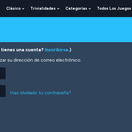
Clásico
Trivialidades
Categorías
Todos Los Juegos
Show
Show
Show
Show
Submenu
Submenu
Submenu
Submenu
For
For
For
For
Lógica
Clásico
Trivialidades
Categorías
 tienes una cuenta?
Inscribirse
.)
zar su dirección de correo electrónico.
Has olvidado tu contraseña?