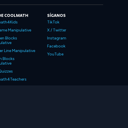
DE COOLMATH
SÍGANOS
ath4Kids
TikTok
ame Manipulative
X / Twitter
en Blocks
Instagram
lative
Facebook
 Line Manipulative
YouTube
n Blocks
lative
Quizzes
ath4Teachers
ath4Parents