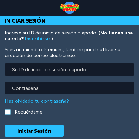
Skip
Skip
Skip
Skip
Pasar
to
to
to
to
al
Top
Navigation
Main
Footer
contenido
INICIAR SESIÓN
of
Content
principal
Page
Ingrese su ID de inicio de sesión o apodo.
(No tienes una
cuenta?
Inscribirse
.)
Si es un miembro Premium, también puede utilizar su
dirección de correo electrónico.
Su
ID
de
inicio
Contraseña
de
sesión
Has olvidado tu contraseña?
o
apodo
Recuérdame