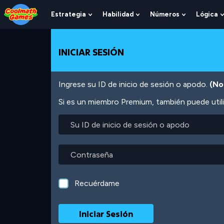
Skip
Skip
Skip
Skip
Pasar
to
to
to
to
al
Estrategia
Habilidad
Números
Lógica
Show
Show
Show
Top
Navigation
Main
Footer
contenido
Submenu
Submenu
Submenu
of
Content
principal
For
For
For
Page
Estrategia
Habilidad
Números
INICIAR SESIÓN
Ingrese su ID de inicio de sesión o apodo.
(No
Si es un miembro Premium, también puede utili
Su
ID
de
inicio
Contraseña
de
sesión
o
Recuérdame
apodo