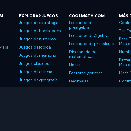
OM
EXPLORAR JUEGOS
COOLMATH.COM
MÁS 
Juegos de estrategia
Lecciones de
Coolm
preálgebra
Juegos de habilidades
Ten Fr
Lecciones de álgebra
Juegos de números
Base T
Lecciones de precálculo
Manipu
re la
Juegos de lógica
Diccionario de
Number
Juegos de memoria
matemáticas
Patter
Juegos clasicos
Líneas
Manipu
Juegos de ciencia
Factores y primas
Math 
Juegos de geografía
Decimales
Coolm
Descarga Nuestras
Propiedades
Coolm
Aplicaciones
LLC. Reservados todos los derechos.