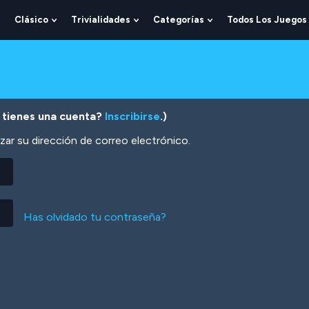
Clásico
Trivialidades
Categorías
Todos Los Juegos
Show
Show
Show
Show
Submenu
Submenu
Submenu
Submenu
For
For
For
For
Lógica
Clásico
Trivialidades
Categorías
 tienes una cuenta?
Inscribirse
.)
zar su dirección de correo electrónico.
Has olvidado tu contraseña?