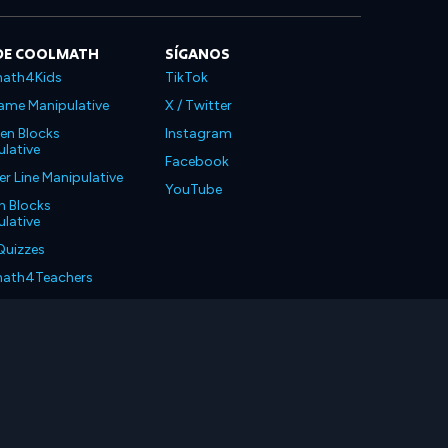
DE COOLMATH
SÍGANOS
ath4Kids
TikTok
ame Manipulative
X / Twitter
en Blocks
Instagram
lative
Facebook
 Line Manipulative
YouTube
n Blocks
lative
Quizzes
ath4Teachers
ath4Parents