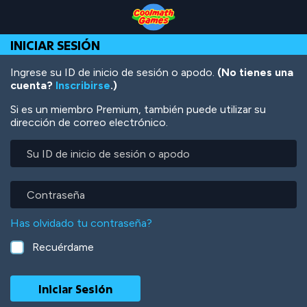
Skip
Skip
Skip
Skip
Pasar
to
to
to
to
al
Top
Navigation
Main
Footer
contenido
INICIAR SESIÓN
of
Content
principal
Page
Ingrese su ID de inicio de sesión o apodo.
(No tienes una
cuenta?
Inscribirse
.)
Si es un miembro Premium, también puede utilizar su
dirección de correo electrónico.
Su
ID
de
inicio
Contraseña
de
sesión
Has olvidado tu contraseña?
o
apodo
Recuérdame