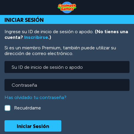
Skip
Skip
Skip
Skip
Pasar
to
to
to
to
al
Top
Navigation
Main
Footer
contenido
INICIAR SESIÓN
of
Content
principal
Page
Ingrese su ID de inicio de sesión o apodo.
(No tienes una
cuenta?
Inscribirse
.)
Si es un miembro Premium, también puede utilizar su
dirección de correo electrónico.
Su
ID
de
inicio
Contraseña
de
sesión
Has olvidado tu contraseña?
o
apodo
Recuérdame