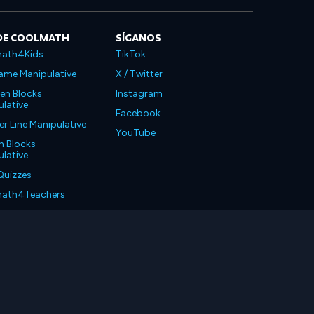
DE COOLMATH
SÍGANOS
ath4Kids
TikTok
ame Manipulative
X / Twitter
en Blocks
Instagram
lative
Facebook
 Line Manipulative
YouTube
n Blocks
lative
Quizzes
ath4Teachers
ath4Parents