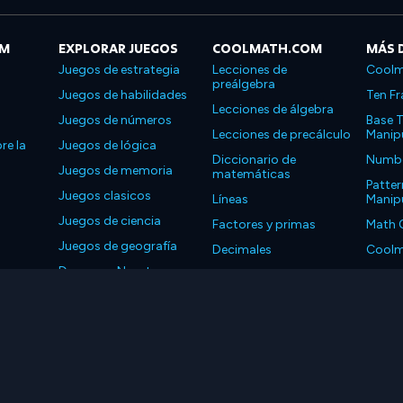
OM
EXPLORAR JUEGOS
COOLMATH.COM
MÁS 
Juegos de estrategia
Lecciones de
Coolm
preálgebra
Juegos de habilidades
Ten Fr
Lecciones de álgebra
Juegos de números
Base T
Lecciones de precálculo
Manipu
re la
Juegos de lógica
Diccionario de
Number
Juegos de memoria
matemáticas
Patter
Juegos clasicos
Líneas
Manipu
Juegos de ciencia
Factores y primas
Math 
Juegos de geografía
Decimales
Coolm
Descarga Nuestras
Propiedades
Coolm
Aplicaciones
LLC. Reservados todos los derechos.