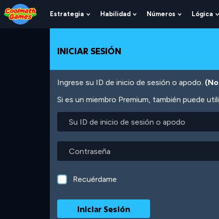
Skip
Skip
Skip
Skip
Pasar
to
to
to
to
al
Estrategia
Habilidad
Números
Lógica
Show
Show
Show
Top
Navigation
Main
Footer
contenido
Submenu
Submenu
Submenu
of
Content
principal
For
For
For
Page
Estrategia
Habilidad
Números
INICIAR SESIÓN
Ingrese su ID de inicio de sesión o apodo.
(No
Si es un miembro Premium, también puede utili
Su
ID
de
inicio
Contraseña
de
sesión
o
Recuérdame
apodo