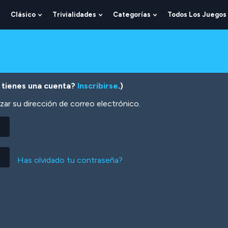
Clásico
Trivialidades
Categorías
Todos Los Juegos
Show
Show
Show
Show
Submenu
Submenu
Submenu
Submenu
For
For
For
For
Lógica
Clásico
Trivialidades
Categorías
 tienes una cuenta?
Inscribirse
.)
zar su dirección de correo electrónico.
Has olvidado tu contraseña?