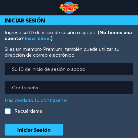
Skip
Skip
Skip
Skip
Pasar
to
to
to
to
al
Top
Navigation
Main
Footer
contenido
INICIAR SESIÓN
of
Content
principal
Page
Ingrese su ID de inicio de sesión o apodo.
(No tienes una
cuenta?
Inscribirse
.)
Si es un miembro Premium, también puede utilizar su
dirección de correo electrónico.
Su
ID
de
inicio
Contraseña
de
sesión
Has olvidado tu contraseña?
o
apodo
Recuérdame