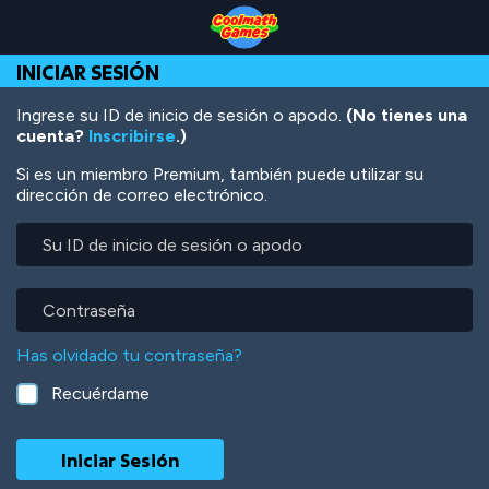
Skip
Skip
Skip
Skip
Pasar
to
to
to
to
al
Top
Navigation
Main
Footer
contenido
INICIAR SESIÓN
of
Content
principal
Page
Ingrese su ID de inicio de sesión o apodo.
(No tienes una
cuenta?
Inscribirse
.)
Si es un miembro Premium, también puede utilizar su
dirección de correo electrónico.
Su
ID
de
inicio
Contraseña
de
sesión
Has olvidado tu contraseña?
o
apodo
Recuérdame