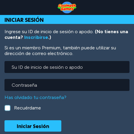
Skip
Skip
Skip
Skip
Pasar
to
to
to
to
al
Top
Navigation
Main
Footer
contenido
INICIAR SESIÓN
of
Content
principal
Page
Ingrese su ID de inicio de sesión o apodo.
(No tienes una
cuenta?
Inscribirse
.)
Si es un miembro Premium, también puede utilizar su
dirección de correo electrónico.
Su
ID
de
inicio
Contraseña
de
sesión
Has olvidado tu contraseña?
o
apodo
Recuérdame