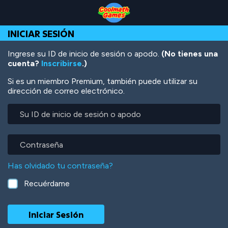
Skip
Skip
Skip
Skip
Pasar
to
to
to
to
al
Top
Navigation
Main
Footer
contenido
INICIAR SESIÓN
of
Content
principal
Page
Ingrese su ID de inicio de sesión o apodo.
(No tienes una
cuenta?
Inscribirse
.)
Si es un miembro Premium, también puede utilizar su
dirección de correo electrónico.
Su
ID
de
inicio
Contraseña
de
sesión
Has olvidado tu contraseña?
o
apodo
Recuérdame