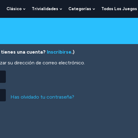
Clásico
Trivialidades
Categorías
Todos Los Juegos
Show
Show
Show
Show
Submenu
Submenu
Submenu
Submenu
For
For
For
For
Lógica
Clásico
Trivialidades
Categorías
 tienes una cuenta?
Inscribirse
.)
zar su dirección de correo electrónico.
Has olvidado tu contraseña?