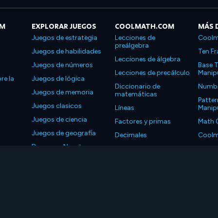
OM
EXPLORAR JUEGOS
COOLMATH.COM
MÁS 
Juegos de estrategia
Lecciones de
Coolm
preálgebra
Juegos de habilidades
Ten Fr
Lecciones de álgebra
Juegos de números
Base T
Lecciones de precálculo
Manipu
re la
Juegos de lógica
Diccionario de
Number
Juegos de memoria
matemáticas
Patter
Juegos clasicos
Líneas
Manipu
Juegos de ciencia
Factores y primas
Math 
Juegos de geografía
Decimales
Coolm
Descarga Nuestras
Propiedades
Coolm
Aplicaciones
LLC. Reservados todos los derechos.