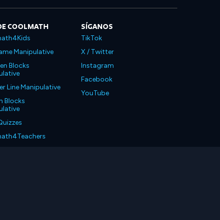
DE COOLMATH
SÍGANOS
ath4Kids
TikTok
ame Manipulative
X / Twitter
en Blocks
Instagram
lative
Facebook
 Line Manipulative
YouTube
n Blocks
lative
Quizzes
ath4Teachers
ath4Parents