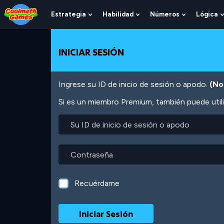
Skip
Skip
Skip
Skip
Pasar
to
to
to
to
al
Estrategia
Habilidad
Números
Lógica
Show
Show
Show
Top
Navigation
Main
Footer
contenido
Submenu
Submenu
Submenu
of
Content
principal
For
For
For
Page
Estrategia
Habilidad
Números
INICIAR SESIÓN
Ingrese su ID de inicio de sesión o apodo.
(No
Si es un miembro Premium, también puede utili
Su
ID
de
inicio
Contraseña
de
sesión
o
Recuérdame
apodo