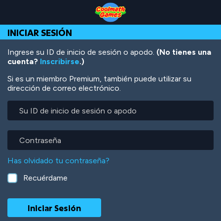
Skip
Skip
Skip
Skip
Pasar
to
to
to
to
al
Top
Navigation
Main
Footer
contenido
INICIAR SESIÓN
of
Content
principal
Page
Ingrese su ID de inicio de sesión o apodo.
(No tienes una
cuenta?
Inscribirse
.)
Si es un miembro Premium, también puede utilizar su
dirección de correo electrónico.
Su
ID
de
inicio
Contraseña
de
sesión
Has olvidado tu contraseña?
o
apodo
Recuérdame