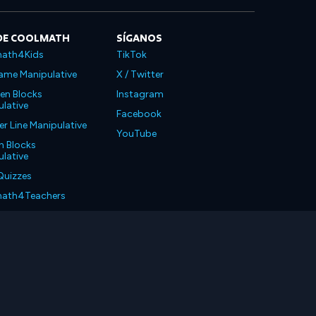
DE COOLMATH
SÍGANOS
ath4Kids
TikTok
ame Manipulative
X / Twitter
en Blocks
Instagram
lative
Facebook
 Line Manipulative
YouTube
n Blocks
lative
Quizzes
ath4Teachers
ath4Parents