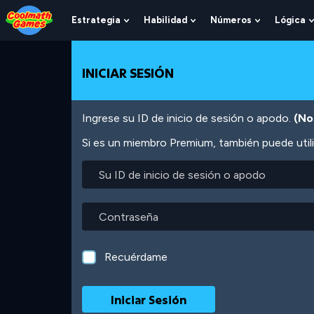
Skip
Skip
Skip
Skip
Pasar
to
to
to
to
al
Estrategia
Habilidad
Números
Lógica
Show
Show
Show
Top
Navigation
Main
Footer
contenido
Submenu
Submenu
Submenu
of
Content
principal
For
For
For
Page
Estrategia
Habilidad
Números
INICIAR SESIÓN
Ingrese su ID de inicio de sesión o apodo.
(No
Si es un miembro Premium, también puede utili
Su
ID
de
inicio
Contraseña
de
sesión
o
Recuérdame
apodo