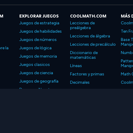
OM
EXPLORAR JUEGOS
COOLMATH.COM
MÁS 
Juegos de estrategia
Lecciones de
Coolm
preálgebra
Juegos de habilidades
Ten Fr
Lecciones de álgebra
Juegos de números
Base T
Lecciones de precálculo
Manipu
re la
Juegos de lógica
Diccionario de
Number
Juegos de memoria
matemáticas
Patter
Juegos clasicos
Líneas
Manipu
Juegos de ciencia
Factores y primas
Math 
Juegos de geografía
Decimales
Coolm
Descarga Nuestras
Propiedades
Coolm
Aplicaciones
LLC. Reservados todos los derechos.