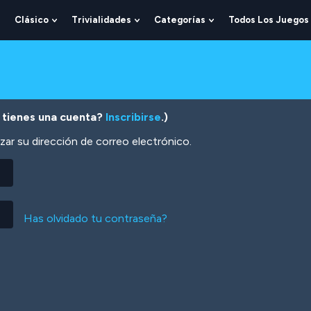
Clásico
Trivialidades
Categorías
Todos Los Juegos
Show
Show
Show
Show
Submenu
Submenu
Submenu
Submenu
For
For
For
For
Lógica
Clásico
Trivialidades
Categorías
 tienes una cuenta?
Inscribirse
.)
zar su dirección de correo electrónico.
Has olvidado tu contraseña?