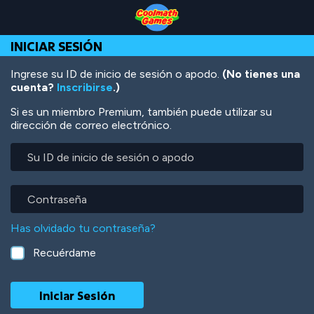
Skip
Skip
Skip
Skip
Pasar
to
to
to
to
al
Top
Navigation
Main
Footer
contenido
INICIAR SESIÓN
of
Content
principal
Page
Ingrese su ID de inicio de sesión o apodo.
(No tienes una
cuenta?
Inscribirse
.)
Si es un miembro Premium, también puede utilizar su
dirección de correo electrónico.
Su
ID
de
inicio
Contraseña
de
sesión
Has olvidado tu contraseña?
o
apodo
Recuérdame