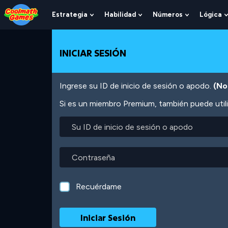
Skip
Skip
Skip
Skip
Pasar
to
to
to
to
al
Estrategia
Habilidad
Números
Lógica
Show
Show
Show
Top
Navigation
Main
Footer
contenido
Submenu
Submenu
Submenu
of
Content
principal
For
For
For
Page
Estrategia
Habilidad
Números
INICIAR SESIÓN
Ingrese su ID de inicio de sesión o apodo.
(No
Si es un miembro Premium, también puede utili
Su
ID
de
inicio
Contraseña
de
sesión
o
Recuérdame
apodo