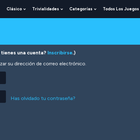
Clásico
Trivialidades
Categorías
Todos Los Juegos
Show
Show
Show
Show
Submenu
Submenu
Submenu
Submenu
For
For
For
For
Lógica
Clásico
Trivialidades
Categorías
 tienes una cuenta?
Inscribirse
.)
zar su dirección de correo electrónico.
Has olvidado tu contraseña?