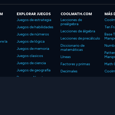
OM
EXPLORAR JUEGOS
COOLMATH.COM
MÁS 
Juegos de estrategia
Lecciones de
Coolm
preálgebra
Juegos de habilidades
Ten Fr
Lecciones de álgebra
Juegos de números
Base T
Lecciones de precálculo
Manipu
re la
Juegos de lógica
Diccionario de
Number
Juegos de memoria
matemáticas
Patter
Juegos clasicos
Líneas
Manipu
Juegos de ciencia
Factores y primas
Math 
Juegos de geografía
Decimales
Coolm
Descarga Nuestras
Propiedades
Coolm
Aplicaciones
LLC. Reservados todos los derechos.