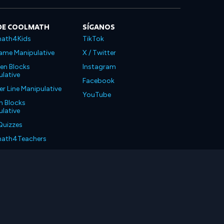
DE COOLMATH
SÍGANOS
ath4Kids
TikTok
ame Manipulative
X / Twitter
en Blocks
Instagram
lative
Facebook
 Line Manipulative
YouTube
n Blocks
lative
Quizzes
ath4Teachers
ath4Parents