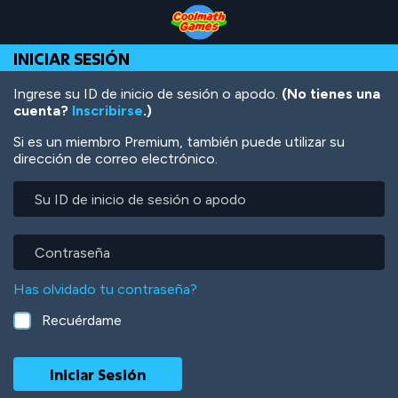
Skip
Skip
Skip
Skip
Pasar
to
to
to
to
al
Top
Navigation
Main
Footer
contenido
INICIAR SESIÓN
of
Content
principal
Page
Ingrese su ID de inicio de sesión o apodo.
(No tienes una
cuenta?
Inscribirse
.)
Si es un miembro Premium, también puede utilizar su
dirección de correo electrónico.
Su
ID
de
inicio
Contraseña
de
sesión
Has olvidado tu contraseña?
o
apodo
Recuérdame