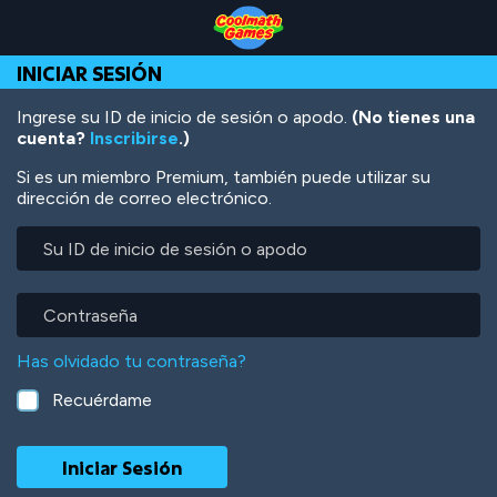
Skip
Skip
Skip
Skip
Pasar
to
to
to
to
al
Top
Navigation
Main
Footer
contenido
INICIAR SESIÓN
of
Content
principal
Page
Ingrese su ID de inicio de sesión o apodo.
(No tienes una
cuenta?
Inscribirse
.)
Si es un miembro Premium, también puede utilizar su
dirección de correo electrónico.
Su
ID
de
inicio
Contraseña
de
sesión
Has olvidado tu contraseña?
o
apodo
Recuérdame