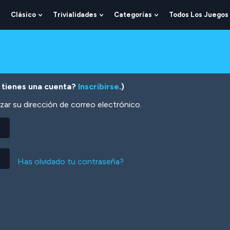
Clásico
Trivialidades
Categorías
Todos Los Juegos
Show
Show
Show
Show
Submenu
Submenu
Submenu
Submenu
For
For
For
For
Lógica
Clásico
Trivialidades
Categorías
 tienes una cuenta?
Inscribirse
.)
zar su dirección de correo electrónico.
Has olvidado tu contraseña?