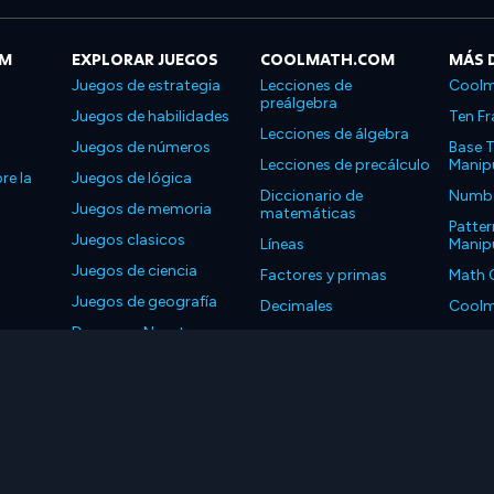
OM
EXPLORAR JUEGOS
COOLMATH.COM
MÁS 
Juegos de estrategia
Lecciones de
Coolm
preálgebra
Juegos de habilidades
Ten Fr
Lecciones de álgebra
Juegos de números
Base T
Lecciones de precálculo
Manipu
re la
Juegos de lógica
Diccionario de
Number
Juegos de memoria
matemáticas
Patter
Juegos clasicos
Líneas
Manipu
Juegos de ciencia
Factores y primas
Math 
Juegos de geografía
Decimales
Coolm
Descarga Nuestras
Propiedades
Coolm
Aplicaciones
LLC. Reservados todos los derechos.