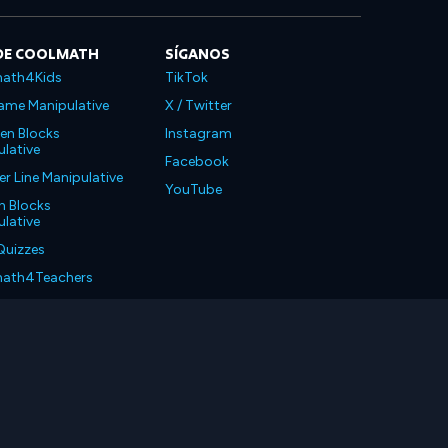
DE COOLMATH
SÍGANOS
ath4Kids
TikTok
ame Manipulative
X / Twitter
en Blocks
Instagram
lative
Facebook
 Line Manipulative
YouTube
n Blocks
lative
Quizzes
ath4Teachers
ath4Parents