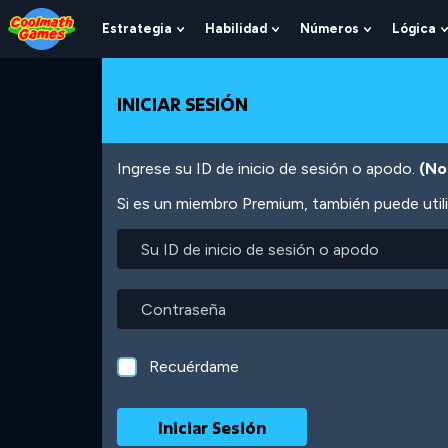
Skip
Skip
Skip
Skip
Pasar
to
to
to
to
al
Estrategia
Habilidad
Números
Lógica
Show
Show
Show
Top
Navigation
Main
Footer
contenido
Submenu
Submenu
Submenu
of
Content
principal
For
For
For
Page
Estrategia
Habilidad
Números
INICIAR SESIÓN
Ingrese su ID de inicio de sesión o apodo.
(No
Si es un miembro Premium, también puede utili
Su
ID
de
inicio
Contraseña
de
sesión
o
Recuérdame
apodo