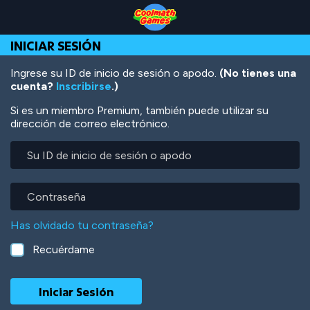
Skip
Skip
Skip
Skip
Pasar
to
to
to
to
al
Top
Navigation
Main
Footer
contenido
INICIAR SESIÓN
of
Content
principal
Page
Ingrese su ID de inicio de sesión o apodo.
(No tienes una
cuenta?
Inscribirse
.)
Si es un miembro Premium, también puede utilizar su
dirección de correo electrónico.
Su
ID
de
inicio
Contraseña
de
sesión
Has olvidado tu contraseña?
o
apodo
Recuérdame