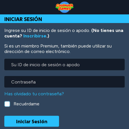
Skip
Skip
Skip
Skip
Pasar
to
to
to
to
al
Top
Navigation
Main
Footer
contenido
INICIAR SESIÓN
of
Content
principal
Page
Ingrese su ID de inicio de sesión o apodo.
(No tienes una
cuenta?
Inscribirse
.)
Si es un miembro Premium, también puede utilizar su
dirección de correo electrónico.
Su
ID
de
inicio
Contraseña
de
sesión
Has olvidado tu contraseña?
o
apodo
Recuérdame