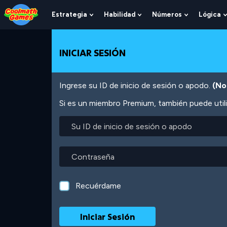
Skip
Skip
Skip
Skip
Pasar
to
to
to
to
al
Estrategia
Habilidad
Números
Lógica
Show
Show
Show
Top
Navigation
Main
Footer
contenido
Submenu
Submenu
Submenu
of
Content
principal
For
For
For
Page
Estrategia
Habilidad
Números
INICIAR SESIÓN
Ingrese su ID de inicio de sesión o apodo.
(No
Si es un miembro Premium, también puede utili
Su
ID
de
inicio
Contraseña
de
sesión
o
Recuérdame
apodo