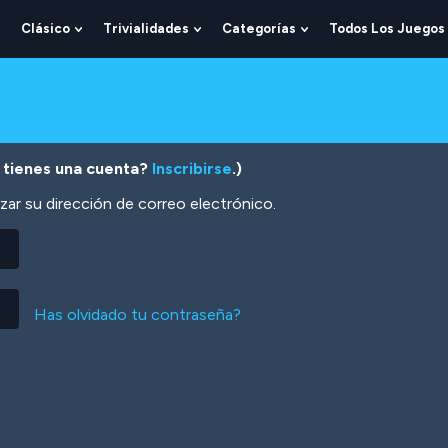
Clásico
Trivialidades
Categorías
Todos Los Juegos
Show
Show
Show
Show
Submenu
Submenu
Submenu
Submenu
For
For
For
For
Lógica
Clásico
Trivialidades
Categorías
 tienes una cuenta?
Inscribirse
.)
zar su dirección de correo electrónico.
Has olvidado tu contraseña?