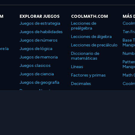
OM
EXPLORAR JUEGOS
COOLMATH.COM
MÁS 
Juegos de estrategia
Lecciones de
Coolm
preálgebra
Juegos de habilidades
Ten Fr
Lecciones de álgebra
Juegos de números
Base T
Lecciones de precálculo
Manipu
re la
Juegos de lógica
Diccionario de
Number
Juegos de memoria
matemáticas
Patter
Juegos clasicos
Líneas
Manipu
Juegos de ciencia
Factores y primas
Math 
Juegos de geografía
Decimales
Coolm
Descarga Nuestras
Propiedades
Coolm
Aplicaciones
LLC. Reservados todos los derechos.