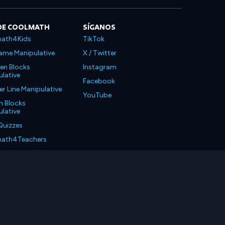
DE COOLMATH
SÍGANOS
ath4Kids
TikTok
ame Manipulative
X / Twitter
en Blocks
Instagram
lative
Facebook
 Line Manipulative
YouTube
n Blocks
lative
Quizzes
ath4Teachers
ath4Parents