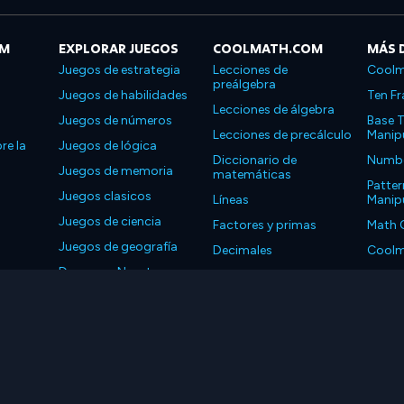
OM
EXPLORAR JUEGOS
COOLMATH.COM
MÁS 
Juegos de estrategia
Lecciones de
Coolm
preálgebra
Juegos de habilidades
Ten Fr
Lecciones de álgebra
Juegos de números
Base T
Lecciones de precálculo
Manipu
re la
Juegos de lógica
Diccionario de
Number
Juegos de memoria
matemáticas
Patter
Juegos clasicos
Líneas
Manipu
Juegos de ciencia
Factores y primas
Math 
Juegos de geografía
Decimales
Coolm
Descarga Nuestras
Propiedades
Coolm
Aplicaciones
LLC. Reservados todos los derechos.