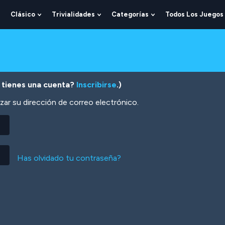
Clásico
Trivialidades
Categorías
Todos Los Juegos
Show
Show
Show
Show
Submenu
Submenu
Submenu
Submenu
For
For
For
For
Lógica
Clásico
Trivialidades
Categorías
 tienes una cuenta?
Inscribirse
.)
zar su dirección de correo electrónico.
Has olvidado tu contraseña?