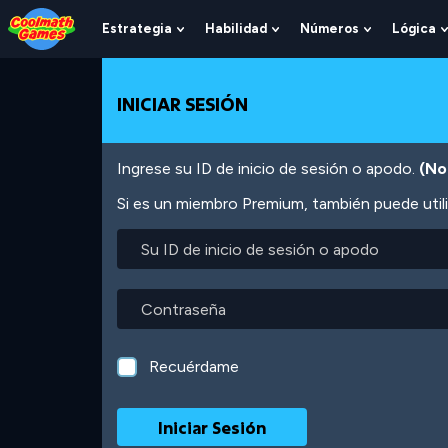
Skip
Skip
Skip
Skip
Pasar
to
to
to
to
al
Estrategia
Habilidad
Números
Lógica
Show
Show
Show
Top
Navigation
Main
Footer
contenido
Submenu
Submenu
Submenu
of
Content
principal
For
For
For
Page
Estrategia
Habilidad
Números
INICIAR SESIÓN
Ingrese su ID de inicio de sesión o apodo.
(No
Si es un miembro Premium, también puede utili
Su
ID
de
inicio
Contraseña
de
sesión
o
Recuérdame
apodo