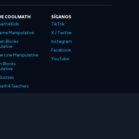
DE COOLMATH
SÍGANOS
ath4Kids
TikTok
ame Manipulative
X / Twitter
en Blocks
Instagram
lative
Facebook
 Line Manipulative
YouTube
n Blocks
lative
Quizzes
ath4Teachers
ath4Parents