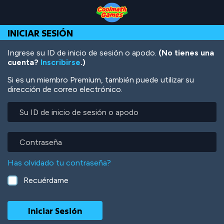
Skip
Skip
Skip
Skip
Pasar
to
to
to
to
al
Top
Navigation
Main
Footer
contenido
INICIAR SESIÓN
of
Content
principal
Page
Ingrese su ID de inicio de sesión o apodo.
(No tienes una
cuenta?
Inscribirse
.)
Si es un miembro Premium, también puede utilizar su
dirección de correo electrónico.
Su
ID
de
inicio
Contraseña
de
sesión
Has olvidado tu contraseña?
o
apodo
Recuérdame