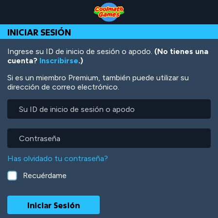
Skip
Skip
Skip
Skip
Pasar
to
to
to
to
al
Top
Navigation
Main
Footer
contenido
INICIAR SESIÓN
of
Content
principal
Page
Ingrese su ID de inicio de sesión o apodo.
(No tienes una
cuenta?
Inscribirse
.)
Si es un miembro Premium, también puede utilizar su
dirección de correo electrónico.
Su
ID
de
inicio
Contraseña
de
sesión
Has olvidado tu contraseña?
o
apodo
Recuérdame