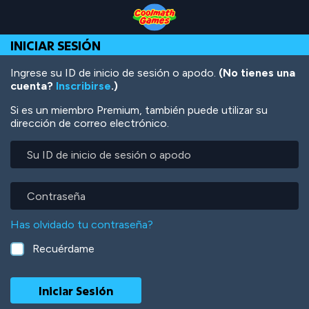
Skip
Skip
Skip
Skip
Pasar
to
to
to
to
al
Top
Navigation
Main
Footer
contenido
INICIAR SESIÓN
of
Content
principal
Page
Ingrese su ID de inicio de sesión o apodo.
(No tienes una
cuenta?
Inscribirse
.)
Si es un miembro Premium, también puede utilizar su
dirección de correo electrónico.
Su
ID
de
inicio
Contraseña
de
sesión
Has olvidado tu contraseña?
o
apodo
Recuérdame