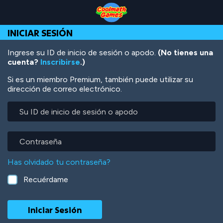
Skip
Skip
Skip
Skip
Pasar
to
to
to
to
al
Top
Navigation
Main
Footer
contenido
INICIAR SESIÓN
of
Content
principal
Page
Ingrese su ID de inicio de sesión o apodo.
(No tienes una
cuenta?
Inscribirse
.)
Si es un miembro Premium, también puede utilizar su
dirección de correo electrónico.
Su
ID
de
inicio
Contraseña
de
sesión
Has olvidado tu contraseña?
o
apodo
Recuérdame