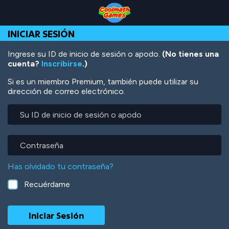
Skip
Skip
Skip
Skip
Pasar
to
to
to
to
al
Top
Navigation
Main
Footer
contenido
INICIAR SESIÓN
of
Content
principal
Page
Ingrese su ID de inicio de sesión o apodo.
(No tienes una
cuenta?
Inscribirse
.)
Si es un miembro Premium, también puede utilizar su
dirección de correo electrónico.
Su
ID
de
inicio
Contraseña
de
sesión
Has olvidado tu contraseña?
o
apodo
Recuérdame