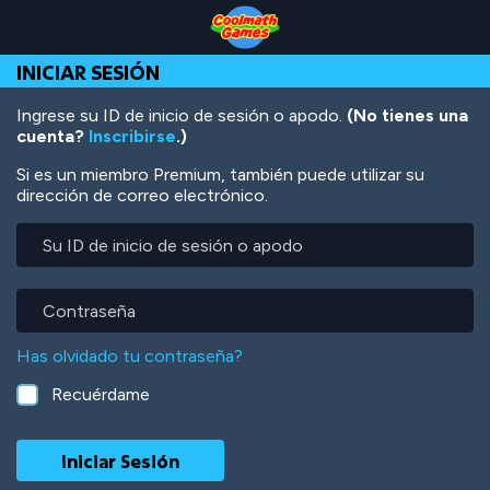
Skip
Skip
Skip
Skip
Pasar
to
to
to
to
al
Top
Navigation
Main
Footer
contenido
INICIAR SESIÓN
of
Content
principal
Page
Ingrese su ID de inicio de sesión o apodo.
(No tienes una
cuenta?
Inscribirse
.)
Si es un miembro Premium, también puede utilizar su
dirección de correo electrónico.
Su
ID
de
inicio
Contraseña
de
sesión
Has olvidado tu contraseña?
o
apodo
Recuérdame