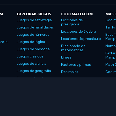
OM
EXPLORAR JUEGOS
COOLMATH.COM
MÁS 
Juegos de estrategia
Lecciones de
Coolm
preálgebra
Juegos de habilidades
Ten Fr
Lecciones de álgebra
Juegos de números
Base T
Lecciones de precálculo
Manipu
re la
Juegos de lógica
Diccionario de
Number
Juegos de memoria
matemáticas
Patter
Juegos clasicos
Líneas
Manipu
Juegos de ciencia
Factores y primas
Math 
Juegos de geografía
Decimales
Coolm
Descarga Nuestras
Propiedades
Coolm
Aplicaciones
LLC. Reservados todos los derechos.