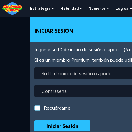
Skip
Skip
Skip
Skip
Pasar
to
to
to
to
al
Estrategia
Habilidad
Números
Lógica
Show
Show
Show
Top
Navigation
Main
Footer
contenido
Submenu
Submenu
Submenu
of
Content
principal
For
For
For
Page
Estrategia
Habilidad
Números
INICIAR SESIÓN
Ingrese su ID de inicio de sesión o apodo.
(No
Si es un miembro Premium, también puede utili
Su
ID
de
inicio
Contraseña
de
sesión
o
Recuérdame
apodo