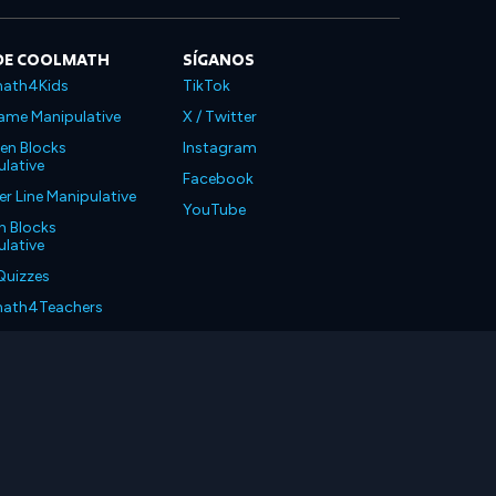
DE COOLMATH
SÍGANOS
ath4Kids
TikTok
ame Manipulative
X / Twitter
en Blocks
Instagram
lative
Facebook
 Line Manipulative
YouTube
n Blocks
lative
Quizzes
ath4Teachers
ath4Parents