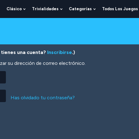
Clásico
Trivialidades
Categorías
Todos Los Juegos
Show
Show
Show
Show
Submenu
Submenu
Submenu
Submenu
For
For
For
For
Lógica
Clásico
Trivialidades
Categorías
 tienes una cuenta?
Inscribirse
.)
zar su dirección de correo electrónico.
Has olvidado tu contraseña?