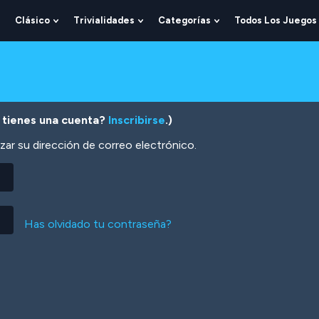
Clásico
Trivialidades
Categorías
Todos Los Juegos
Show
Show
Show
Show
Submenu
Submenu
Submenu
Submenu
For
For
For
For
Lógica
Clásico
Trivialidades
Categorías
 tienes una cuenta?
Inscribirse
.)
zar su dirección de correo electrónico.
Has olvidado tu contraseña?