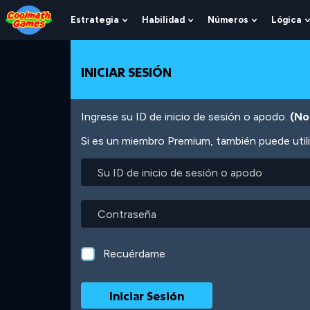
Skip
Skip
Skip
Skip
Pasar
to
to
to
to
al
Estrategia
Habilidad
Números
Lógica
Show
Show
Show
Top
Navigation
Main
Footer
contenido
Submenu
Submenu
Submenu
of
Content
principal
For
For
For
Page
Estrategia
Habilidad
Números
INICIAR SESIÓN
Ingrese su ID de inicio de sesión o apodo.
(No
Si es un miembro Premium, también puede utili
Su
ID
de
inicio
Contraseña
de
sesión
o
Recuérdame
apodo