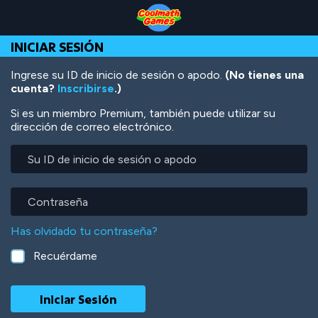
Skip
Skip
Skip
Skip
Pasar
to
to
to
to
al
Top
Navigation
Main
Footer
contenido
INICIAR SESIÓN
of
Content
principal
Page
Ingrese su ID de inicio de sesión o apodo.
(No tienes una
cuenta?
Inscribirse
.)
Si es un miembro Premium, también puede utilizar su
dirección de correo electrónico.
Su
ID
de
inicio
Contraseña
de
sesión
Has olvidado tu contraseña?
o
apodo
Recuérdame