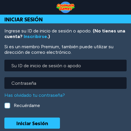
Skip
Skip
Skip
Skip
Pasar
to
to
to
to
al
Top
Navigation
Main
Footer
contenido
INICIAR SESIÓN
of
Content
principal
Page
Ingrese su ID de inicio de sesión o apodo.
(No tienes una
cuenta?
Inscribirse
.)
Si es un miembro Premium, también puede utilizar su
dirección de correo electrónico.
Su
ID
de
inicio
Contraseña
de
sesión
Has olvidado tu contraseña?
o
apodo
Recuérdame