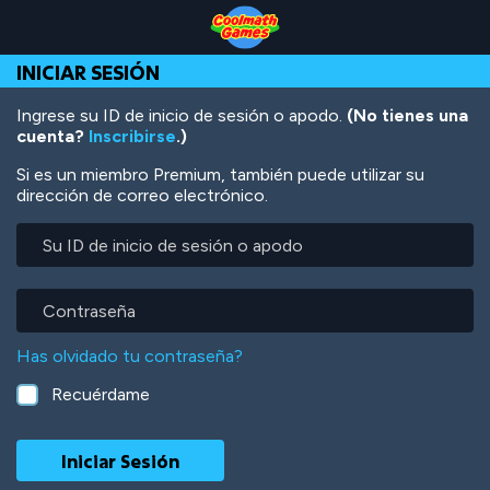
Skip
Skip
Skip
Skip
Pasar
to
to
to
to
al
Top
Navigation
Main
Footer
contenido
INICIAR SESIÓN
of
Content
principal
Page
Ingrese su ID de inicio de sesión o apodo.
(No tienes una
cuenta?
Inscribirse
.)
Si es un miembro Premium, también puede utilizar su
dirección de correo electrónico.
Su
ID
de
inicio
Contraseña
de
sesión
Has olvidado tu contraseña?
o
apodo
Recuérdame