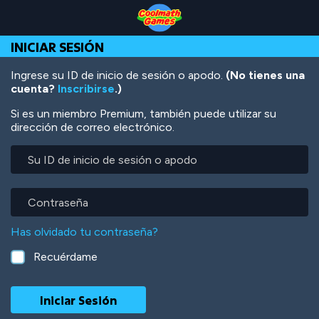
Skip
Skip
Skip
Skip
Pasar
to
to
to
to
al
Top
Navigation
Main
Footer
contenido
INICIAR SESIÓN
of
Content
principal
Page
Ingrese su ID de inicio de sesión o apodo.
(No tienes una
cuenta?
Inscribirse
.)
Si es un miembro Premium, también puede utilizar su
dirección de correo electrónico.
Su
ID
de
inicio
Contraseña
de
sesión
Has olvidado tu contraseña?
o
apodo
Recuérdame