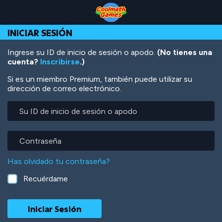
Skip
Skip
Skip
Skip
Pasar
to
to
to
to
al
Top
Navigation
Main
Footer
contenido
INICIAR SESIÓN
of
Content
principal
Page
Ingrese su ID de inicio de sesión o apodo.
(No tienes una
cuenta?
Inscribirse
.)
Si es un miembro Premium, también puede utilizar su
dirección de correo electrónico.
Su
ID
de
inicio
Contraseña
de
sesión
Has olvidado tu contraseña?
o
apodo
Recuérdame