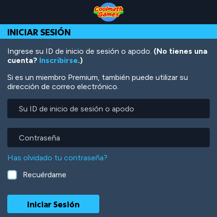
Skip
Skip
Skip
Skip
Pasar
to
to
to
to
al
Top
Navigation
Main
Footer
contenido
INICIAR SESIÓN
of
Content
principal
Page
Ingrese su ID de inicio de sesión o apodo.
(No tienes una
cuenta?
Inscribirse
.)
Si es un miembro Premium, también puede utilizar su
dirección de correo electrónico.
Su
ID
de
inicio
Contraseña
de
sesión
Has olvidado tu contraseña?
o
apodo
Recuérdame